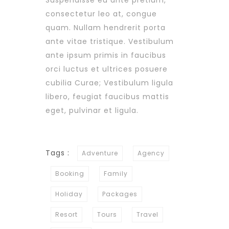
Suspendisse eu ante pretium,
consectetur leo at, congue
quam. Nullam hendrerit porta
ante vitae tristique. Vestibulum
ante ipsum primis in faucibus
orci luctus et ultrices posuere
cubilia Curae; Vestibulum ligula
libero, feugiat faucibus mattis
eget, pulvinar et ligula.
Tags :
Adventure
Agency
Booking
Family
Holiday
Packages
Resort
Tours
Travel